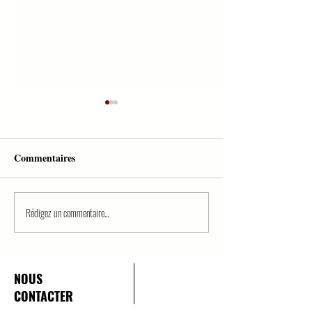
Commentaires
Rédigez un commentaire...
QCM PREMIER TOUR
QCM EN DROIT
MAG/EXERCEZ VOUS
SUR FORMATI
CONTRAT/PART
NOUS
CONTACTER