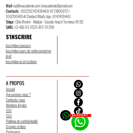
Mail
:
ea@exacademie.com
/
exacademie@gmail.com
Contacts
:
002250747439443
/
0173800072
/
0502904954
/ Contact What's App :
0747439443
Siège
: Côte d'Ivoire - Abidjan - Cocody-Angré Terminus 81/82
SARL
/ CI-ABJ-03-2025-B12-01298
S'INSCRIRE
Inscription concours
Inscription cours de renforcement en
droit
Inscription en art oratoire
A PROPOS
Accueil
Qui sommes-nous ?
Contactez-nous
Mentions légales
CGV
CGU
SUPPORT
Politique de confidentialité
Groupes et liens
Partenaires