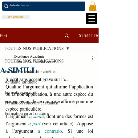
DEVENIR MEMBRE
Post
S'inscrire
TOUTES NOS PUBLICATIONS
Excellence Académie
TOUTES NOS PUBLICATIONS
6 févr. 2023
1 min de lecture
A SIMILI
Formation leadership chrétien
S’écrit sans accent grave sur l’
a
.
Actualité juridique
Qualifie l’argument qui affirme l’application 
Formation en droit
ou la non-application, à une autre espèce du 
même genre, de ce qui a été affirmé pour une 
Formation concours et examen
espèce particulière.
Formation en art oratoire
L’argument 
a simili
, dont une des formes est 
l’argument 
a pari 
(voir cet article), s’oppose 
à l’argument 
a contrario
. Si une loi 