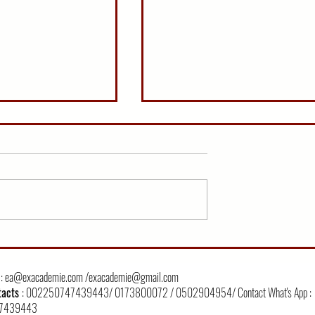
IER TOUR
QCM EN DROIT CIVIL S
CEZ VOUS
FORMATION DU
CONTRAT/PARTIE 3
l
:
ea@exacademie.com
/
exacademie@gmail.com
tacts
: 002250747439443/ 0173800072 / 0502904954/ Contact What's App :
7439443