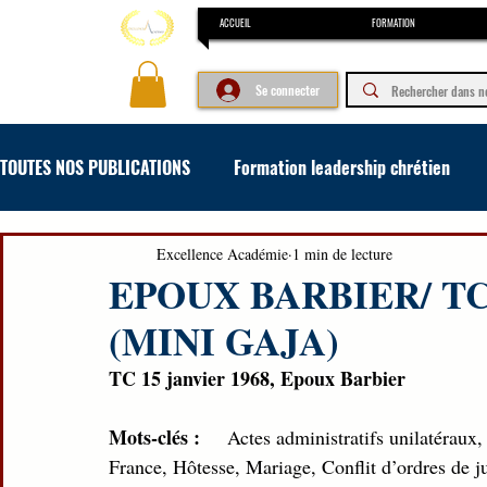
ACCUEIL
FORMATION
Se connecter
TOUTES NOS PUBLICATIONS
Formation leadership chrétien
Formation concours et examen
Formation en art oratoir
Excellence Académie
1 min de lecture
EPOUX BARBIER/ TC
(MINI GAJA)
TC 15 janvier 1968, Epoux Barbier
Mots-clés :     
Actes administratifs unilatéraux,
France, Hôtesse, Mariage, Conflit d’ordres de ju