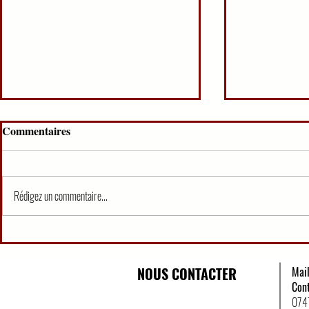
Commentaires
Rédigez un commentaire...
Organisation Judiciaire
QCM PREM
Ivoirienne (25 QCM)
MAG/EXER
NOUS CONTACTER
Mai
Con
074