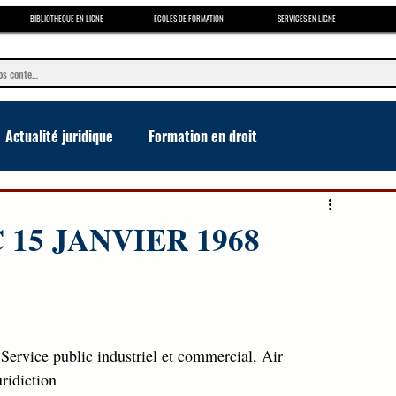
BIBLIOTHEQUE EN LIGNE
ECOLES DE FORMATION
SERVICES EN LIGNE
Actualité juridique
Formation en droit
e
 15 JANVIER 1968
 Service public industriel et commercial, Air
ridiction