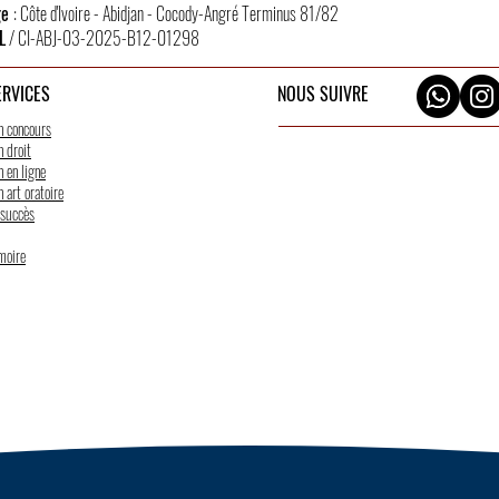
ge
: Côte d'Ivoire - Abidjan - Cocody-Angré Terminus 81/82
L
/ CI-ABJ-03-2025-B12-01298
ERVICES
NOUS SUIVRE
n concours
 droit
 en ligne
 art oratoire
 succès
moire