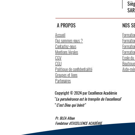
Siè
SAR
A PROPOS
NOS S
Accueil
Formatio
Qui sommes-nous ?
Formation
Contactez-nous
Formation
Mentions légales
Formation
CGV
Ecole du
CGU
Boutique
Politique de confidentialité
Aide-mé
Groupes et liens
Partenaires
Copyright
© 2024 par Excellence Académie
"
La persévérance est le tremplin de l'excellence
"
“
C'est Dieu qui bénit
"
Pr. BLEA Alban
Fondateur d'EXCELLENCE ACADÉMIE