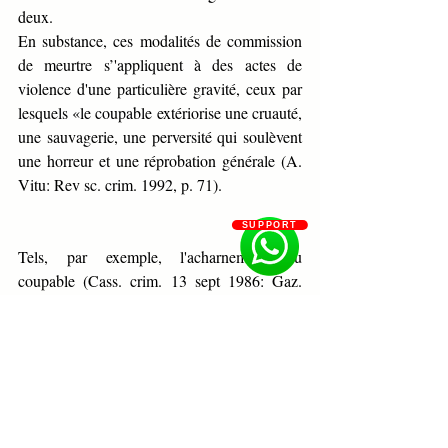
deux.
En substance, ces modalités de commission 
de meurtre s’'appliquent à des actes de 
violence d'une particulière gravité, ceux par 
lesquels «le coupable extériorise une cruauté, 
une sauvagerie, une perversité qui soulèvent 
une horreur et une réprobation générale (A. 
Vitu: Rev sc. crim. 1992, p. 71). 
SUPPORT
Tels, par exemple, l'acharnement du 
coupable (Cass. crim. 13 sept 1986: Gaz. 
Pal. 1987, somm. 102 obs.Doucet) ou 
d'actes tels que coups, violences et 
introduction d'un bâton dans l'anus (Cass. 
crirn. 9 déc. 1993: Bull crim. N°383), le fait 
de flageller de manière répétée les pieds de la 
victime, l'obliger à ingurgiter une grande 