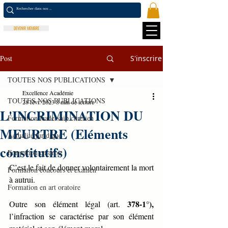
DEVENIR MEMBRE
Post
S'inscrire
TOUTES NOS PUBLICATIONS
Excellence Académie
TOUTES NOS PUBLICATIONS
28 févr. 2023
8 min de lecture
L'INCRIMINATION DU
Formation leadership chrétien
MEURTRE (Eléments
Actualité juridique
constitutifs)
Formation en droit
C’est le fait de donner volontairement la mort 
Formation concours et examen
à autrui. 
Formation en art oratoire
378-1°),
Outre son élément légal (art. 
l’infraction se caractérise par son élément 