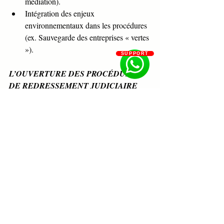
médiation).
Intégration des enjeux 
environnementaux dans les procédures 
(ex. Sauvegarde des entreprises « vertes 
»).
SUPPORT
L’OUVERTURE DES PROCÉDURES 
DE REDRESSEMENT JUDICIAIRE 
ET DE LIQUIDATION DES BIENS 
OHADA
Par COULIBALY Elichama
Concours
Concours magistrature
PCAP
Formation en droit
Formation concours et examen