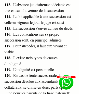
113.  
L’absence judiciairement déclarée est 
une cause d’ouverture de la succession 
114.  
La loi applicable à une succession est 
celle en vigueur le jour le juge est saisi
115.  
La succession s’ouvre au lieu du décès
116.  
Les conventions sur sa propre 
succession sont, en principe, admises
117.  
Pour succéder, il faut être vivant et 
viable
118.  
Il existe trois types de causes 
d’indignité
119.  
L’indignité est personnelle
120.  
En cas de fente successorale, la 
SUPPORT
succession dévolue aux ascendants ou à des 
collatéraux, se divise en deux parts égales, 
l’une pour les parents de la ligne paternelle, 
l’autre pour les parents de la ligne 
maternelle