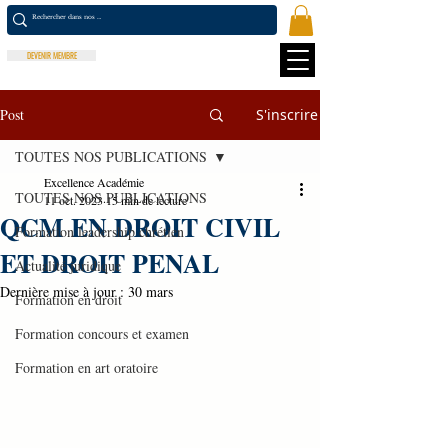
DEVENIR MEMBRE
Post
S'inscrire
TOUTES NOS PUBLICATIONS
Excellence Académie
TOUTES NOS PUBLICATIONS
11 oct. 2023
15 min de lecture
QCM EN DROIT CIVIL
Formation leadership chrétien
ET DROIT PENAL
Actualité juridique
Dernière mise à jour :
30 mars
Formation en droit
Formation concours et examen
Formation en art oratoire