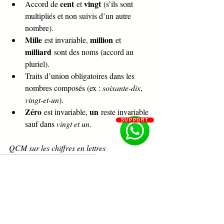
cent
vingt
Accord de 
 et 
 (s’ils sont 
multipliés et non suivis d’un autre 
nombre).
Mille
million
 est invariable, 
 et 
milliard
 sont des noms (accord au 
pluriel).
Traits d’union obligatoires dans les 
nombres composés (ex : 
soixante-dix
, 
vingt-et-un
).
Zéro
un
 est invariable, 
 reste invariable 
SUPPORT
sauf dans 
vingt et un
.
QCM sur les chiffres en lettres
ENA
APTITUDE NUMERIQUE
Formation concours et examen