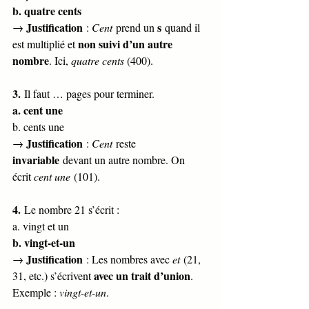
b. quatre cents
Justification
s
→ 
 : 
Cent
 prend un 
 quand il 
non suivi d’un autre 
est multiplié et 
nombre
. Ici, 
quatre cents
 (400).
3.
 Il faut … pages pour terminer.
a. cent une
b. cents une
Justification
→ 
 : 
Cent
 reste 
invariable
 devant un autre nombre. On 
écrit 
cent une
 (101).
4.
 Le nombre 21 s’écrit :
a. vingt et un
b. vingt-et-un
Justification
→ 
 : Les nombres avec 
et
 (21, 
avec un trait d’union
31, etc.) s’écrivent 
. 
Exemple : 
vingt-et-un
.