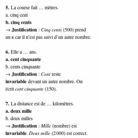
5.
 La course fait … mètres.
a. cinq cent
b. cinq cents
Justification
→ 
 : 
Cinq cents
 (500) prend 
s
un 
 car il n’est pas suivi d’un autre nombre.
6.
 Elle a … ans.
a. cent cinquante
b. cents cinquante
Justification
→ 
 : 
Cent
 reste 
invariable
 devant un autre nombre. On 
écrit 
cent cinquante
 (150).
7.
 La distance est de … kilomètres.
a. deux mille
b. deux milles
Justification
→ 
 : 
Mille
 (nombre) est 
invariable
. 
Deux mille
 (2 000) est correct.