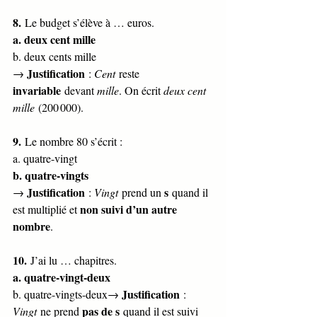
8.
 Le budget s’élève à … euros.
a. deux cent mille
b. deux cents mille
Justification
→ 
 : 
Cent
 reste 
invariable
 devant 
mille
. On écrit 
deux cent 
mille
 (200 000).
9.
 Le nombre 80 s’écrit :
a. quatre-vingt
b. quatre-vingts
Justification
s
→ 
 : 
Vingt
 prend un 
 quand il 
non suivi d’un autre 
est multiplié et 
nombre
.
10.
 J’ai lu … chapitres.
a. quatre-vingt-deux
Justification
b. quatre-vingts-deux→ 
 : 
pas de s
Vingt
 ne prend 
 quand il est suivi 