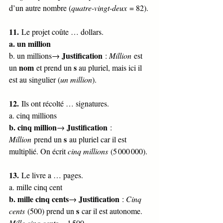
d’un autre nombre (
quatre-vingt-deux
 = 82).
11.
 Le projet coûte … dollars.
a. un million
Justification
b. un millions→ 
 : 
Million
 est 
nom
s
un 
 et prend un 
 au pluriel, mais ici il 
est au singulier (
un million
).
12.
 Ils ont récolté … signatures.
a. cinq millions
b. cinq million
Justification
→ 
 : 
s
Million
 prend un 
 au pluriel car il est 
multiplié. On écrit 
cinq millions
 (5 000 000).
13.
 Le livre a … pages.
a. mille cinq cent
b. mille cinq cents
Justification
→ 
 : 
Cinq 
s
cents
 (500) prend un 
 car il est autonome. 
Mille cinq cents
 = 1 500.