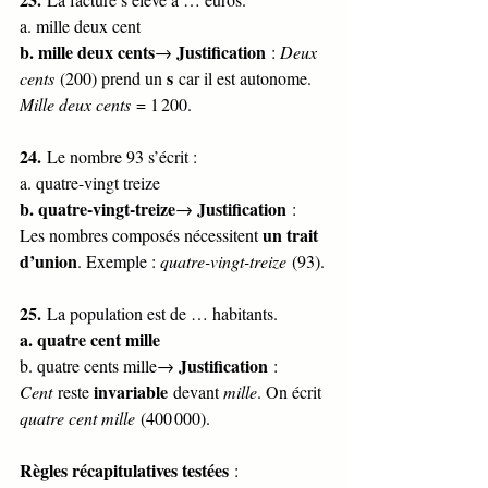
a. mille deux cent
b. mille deux cents
Justification
→ 
 : 
Deux 
s
cents
 (200) prend un 
 car il est autonome. 
Mille deux cents
 = 1 200.
24.
 Le nombre 93 s’écrit :
a. quatre-vingt treize
b. quatre-vingt-treize
Justification
→ 
 : 
un trait 
Les nombres composés nécessitent 
d’union
. Exemple : 
quatre-vingt-treize
 (93).
25.
 La population est de … habitants.
a. quatre cent mille
Justification
b. quatre cents mille→ 
 : 
invariable
Cent
 reste 
 devant 
mille
. On écrit 
quatre cent mille
 (400 000).
Règles récapitulatives testées
 :