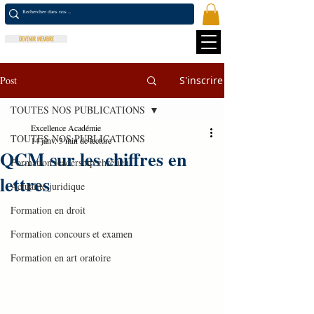
DEVENIR MEMBRE
Post
S'inscrire
TOUTES NOS PUBLICATIONS
Excellence Académie
TOUTES NOS PUBLICATIONS
14 janv.
3 min de lecture
QCM sur les chiffres en
Formation leadership chrétien
lettres
Actualité juridique
Formation en droit
Formation concours et examen
Formation en art oratoire