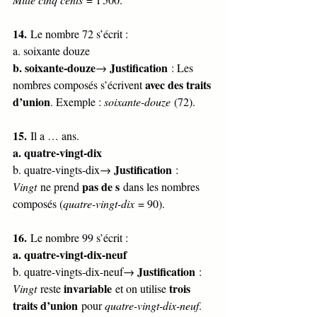
14.
 Le nombre 72 s’écrit :
a. soixante douze
b. soixante-douze
Justification
→ 
 : Les 
avec des traits 
nombres composés s’écrivent 
d’union
. Exemple : 
soixante-douze
 (72).
15.
 Il a … ans.
a. quatre-vingt-dix
Justification
b. quatre-vingts-dix→ 
 : 
pas de s
Vingt
 ne prend 
 dans les nombres 
composés (
quatre-vingt-dix
 = 90).
16.
 Le nombre 99 s’écrit :
a. quatre-vingt-dix-neuf
Justification
b. quatre-vingts-dix-neuf→ 
 : 
invariable
trois 
Vingt
 reste 
 et on utilise 
traits d’union
 pour 
quatre-vingt-dix-neuf
.