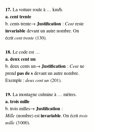
17.
 La voiture roule à … km/h.
a. cent trente
Justification
b. cents trente→ 
 : 
Cent
 reste 
invariable
 devant un autre nombre. On 
écrit 
cent trente
 (130).
18.
 Le code est …
a. deux cent un
Justification
b. deux cents un→ 
 : 
Cent
 ne 
pas de s
prend 
 devant un autre nombre. 
Exemple : 
deux cent un
 (201).
19.
 La montagne culmine à … mètres.
a. trois mille
Justification
b. trois milles→ 
 : 
invariable
Mille
 (nombre) est 
. On écrit 
trois 
mille
 (3 000).