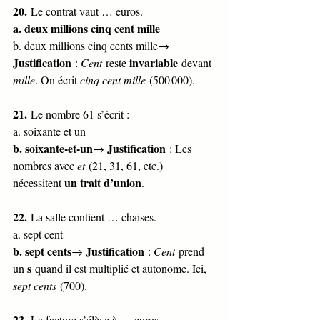
20.
 Le contrat vaut … euros.
a. deux millions cinq cent mille
b. deux millions cinq cents mille→ 
Justification
invariable
 : 
Cent
 reste 
 devant 
mille
. On écrit 
cinq cent mille
 (500 000).
21.
 Le nombre 61 s’écrit :
a. soixante et un
b. soixante-et-un
Justification
→ 
 : Les 
nombres avec 
et
 (21, 31, 61, etc.) 
un trait d’union
nécessitent 
.
22.
 La salle contient … chaises.
a. sept cent
b. sept cents
Justification
→ 
 : 
Cent
 prend 
s
un 
 quand il est multiplié et autonome. Ici, 
sept cents
 (700).
23.
 La facture s’élève à … euros.