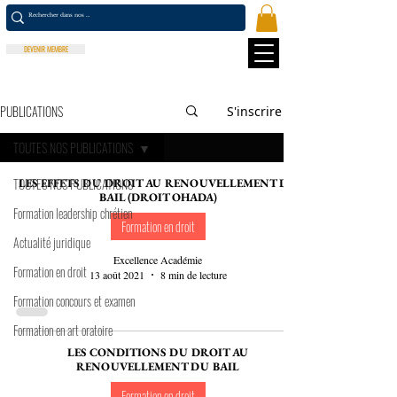
DEVENIR MEMBRE
PUBLICATIONS
S'inscrire
TOUTES NOS PUBLICATIONS
TOUTES NOS PUBLICATIONS
LES EFFETS DU DROIT AU RENOUVELLEMENT DU
BAIL (DROIT OHADA)
Formation leadership chrétien
Formation en droit
Actualité juridique
Excellence Académie
Formation en droit
13 août 2021
8 min de lecture
Formation concours et examen
Formation en art oratoire
LES CONDITIONS DU DROIT AU
RENOUVELLEMENT DU BAIL
Formation en droit