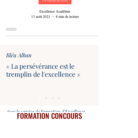
Excellence Académie
13 août 2021
8 min de lecture
Bléa Alban
« La persévérance est le
tremplin de l'excellence »
Avec le service de formation d'Excellence
FORMATION CONCOURS
Académie vous ferez beaucoup de progrès en
faisant partie des meilleurs. C'EST DIEU
QUI BÉNIT