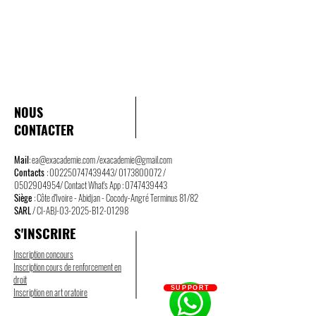
NOUS
CONTACTER
Mail
:
ea@exacademie.com
/
exacademie@gmail.com
Contacts
:
002250747439443
/
0173800072
/
0502904954
/ Contact What's App :
0747439443
Siège
: Côte d'Ivoire - Abidjan - Cocody-Angré Terminus 81/82
SARL
/ CI-ABJ-03-2025-B12-01298
S'INSCRIRE
Inscription concours
Inscription cours de renforcement en
droit
SUPPORT
Inscription en art oratoire