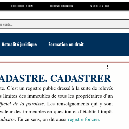
BIBLIOTHEQUE EN LIGNE
ECOLES DE FORMATION
SERVICES EN LIGNE
Actualité juridique
Formation en droit
e
CADASTRE. CADASTRER
ste. C’est un registre public dressé à la suite de relevés 
s limites des immeubles de tous les propriétaires d’un 
iciel de la paroisse
. Les renseignements qui y sont 
a valeur des immeubles en question et d’établir l’impôt 
cadastre
. En ce sens, on dit aussi 
registre foncier.