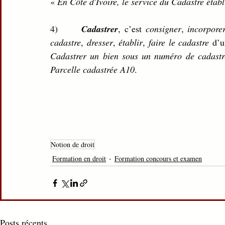
« 
En Côte d'Ivoire, le service du Cadastre étab
4)      
Cadastrer
, c’est 
consigner
, 
incorpore
cadastre
, 
dresser
, 
établir
, 
faire le cadastre 
d’u
Cadastrer un bien sous un numéro de cadastr
Parcelle cadastrée A10
.
Notion de droit
Formation en droit
Formation concours et examen
Posts récents