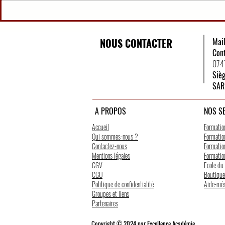
Organisation Judiciaire
QCM PREM
Ivoirienne (25 QCM)
MAG/EXER
NOUS CONTACTER
Mai
Con
074
Siè
SAR
A PROPOS
NOS S
Accueil
Formatio
Qui sommes-nous ?
Formation
Contactez-nous
Formation
Mentions légales
Formation
CGV
Ecole du
CGU
Boutique
Politique de confidentialité
Aide-mé
Groupes et liens
Partenaires
Copyright
© 2024 par Excellence Académie