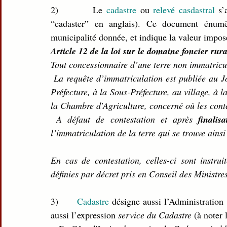
2)         Le 
cadastre 
ou 
relevé casdastral 
s’
“cadaster” en anglais). Ce document énumèr
municipalité donnée, et indique la valeur impos
Article 12 de la loi sur le domaine foncier rur
Tout concessionnaire d’une terre non immatricul
 La requête d’immatriculation est publiée au Journal officiel de la République. Elle est affichée à la 
Préfecture, à la Sous-Préfecture, au village, à
la Chambre d'Agriculture, concerné où les conte
 A défaut de contestation et après 
finalis
l’immatriculation de la terre qui se trouve ainsi
En cas de contestation, celles-ci sont instrui
définies par décret pris en Conseil des Ministres
3)      
Cadastre 
désigne aussi l’Administration 
aussi l’expression 
service du Cadastre 
(à noter 