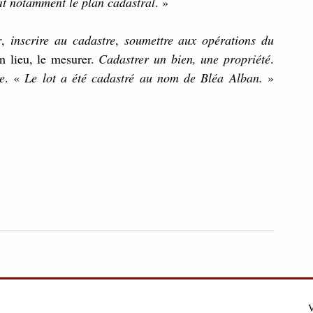
lit notamment le plan cadastral
. »
r
, 
inscrire au cadastre
, 
soumettre aux opérations du 
n lieu, le mesurer. 
Cadastrer un bien, une propriété
. 
e
. « 
Le lot a été cadastré au nom de Bléa Alban. 
» 
V