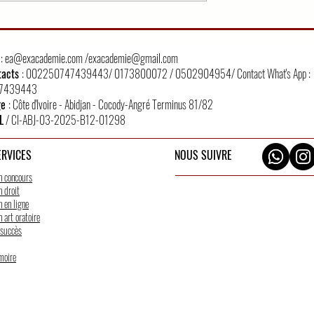
IER TOUR
QCM EN DROIT CIVIL S
CEZ VOUS
FORMATION DU
CONTRAT/PARTIE 3
l
:
ea@exacademie.com
/
exacademie@gmail.com
tacts
: 002250747439443/ 0173800072 / 0502904954/ Contact What's App :
7439443
ge
: Côte d'Ivoire - Abidjan - Cocody-Angré Terminus 81/82
L
/ CI-ABJ-03-2025-B12-01298
ERVICES
NOUS SUIVRE
n concours
 droit
 en ligne
 art oratoire
 succès
moire