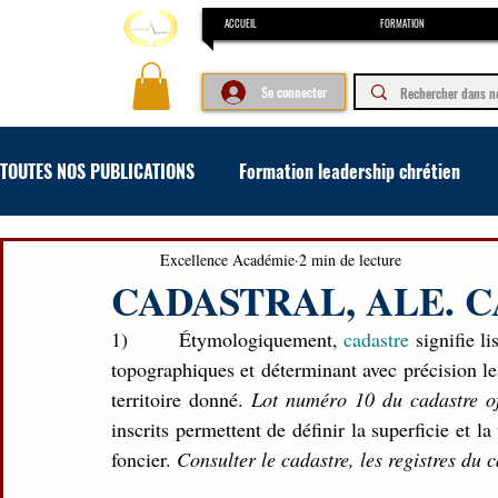
ACCUEIL
FORMATION
Se connecter
TOUTES NOS PUBLICATIONS
Formation leadership chrétien
Formation concours et examen
Formation en art oratoir
Excellence Académie
2 min de lecture
CADASTRAL, ALE. 
1)         Étymologiquement, 
cadastre 
signifie li
topographiques et déterminant avec précision le
territoire donné. 
Lot numéro 10 du cadastre off
inscrits permettent de définir la superficie et l
foncier. 
Consulter le cadastre, les registres du 