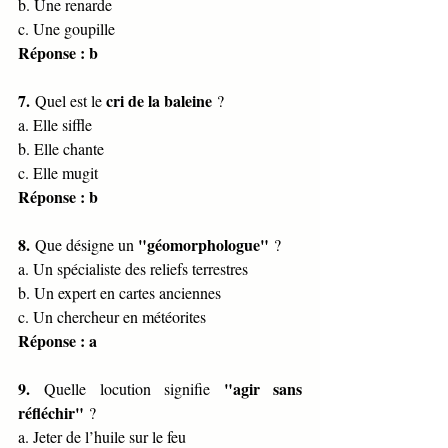
b. Une renarde
c. Une goupille
Réponse : b
7.
cri de la baleine
 Quel est le 
 ?
a. Elle siffle
b. Elle chante
c. Elle mugit
Réponse : b
8.
"géomorphologue"
 Que désigne un 
 ?
a. Un spécialiste des reliefs terrestres
b. Un expert en cartes anciennes
c. Un chercheur en météorites
Réponse : a
9.
"agir sans 
 Quelle locution signifie 
réfléchir"
 ?
a. Jeter de l’huile sur le feu