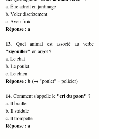
a. Être adroit en jardinage
b. Voler discrètement
c. Avoir froid
Réponse : a
13.
 Quel animal est associé au verbe 
"zigouiller"
 en argot ?
a. Le chat
b. Le poulet
c. Le chien
Réponse : b
 (→ "poulet" = policier)
14.
"cri du paon"
 Comment s’appelle le 
 ?
a. Il braille
b. Il stridule
c. Il trompette
Réponse : a