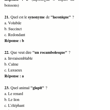
boissons)
21.
synonyme
"laconique"
 Quel est le 
 de 
 ?
a. Volubile
b. Succinct
c. Redondant
Réponse : b
22.
"un rocambolesque"
 Que veut dire 
 ?
a. Invraisemblable
b. Calme
c. Luxueux
Réponse : a
23.
"glapit"
 Quel animal 
 ?
a. Le renard
b. Le lion
c. L’éléphant