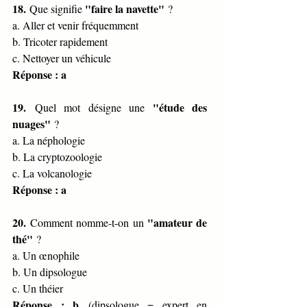
18.
"faire la navette"
 Que signifie 
 ?
a. Aller et venir fréquemment
b. Tricoter rapidement
c. Nettoyer un véhicule
Réponse : a
19.
"étude des 
 Quel mot désigne une 
nuages"
 ?
a. La néphologie
b. La cryptozoologie
c. La volcanologie
Réponse : a
20.
"amateur de 
 Comment nomme-t-on un 
thé"
 ?
a. Un œnophile
b. Un dipsologue
c. Un théier
Réponse : b
 (dipsologue = expert en 