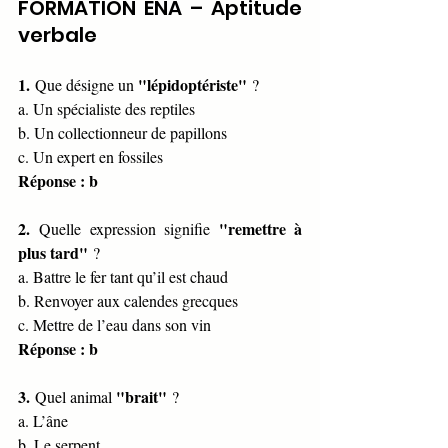
FORMATION ENA – Aptitude 
verbale
1.
"lépidoptériste"
 Que désigne un 
 ?
a. Un spécialiste des reptiles
b. Un collectionneur de papillons
c. Un expert en fossiles
Réponse : b
2.
"remettre à 
 Quelle expression signifie 
plus tard"
 ?
a. Battre le fer tant qu’il est chaud
b. Renvoyer aux calendes grecques
c. Mettre de l’eau dans son vin
Réponse : b
3.
"brait"
 Quel animal 
 ?
a. L’âne
b. Le serpent