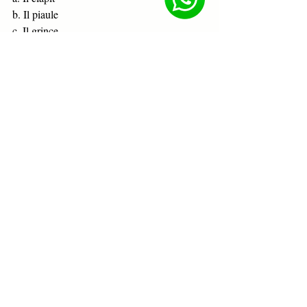
b. Il piaule
c. Il grince
Réponse : c
30.
"l’acmé"
 Que désigne 
 ?
a. Le point culminant
b. Une maladie cutanée
c. Un instrument de musique
Réponse : a
Post 
Aptitude verbale
ENA
Aptitude verbale
Formation concours et examen