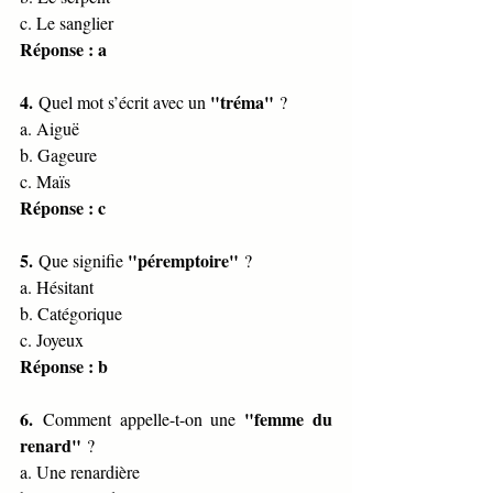
c. Le sanglier
Réponse : a
4.
"tréma"
 Quel mot s’écrit avec un 
 ?
a. Aiguë
b. Gageure
c. Maïs
Réponse : c
5.
"péremptoire"
 Que signifie 
 ?
a. Hésitant
b. Catégorique
c. Joyeux
Réponse : b
6.
"femme du 
 Comment appelle-t-on une 
renard"
 ?
a. Une renardière