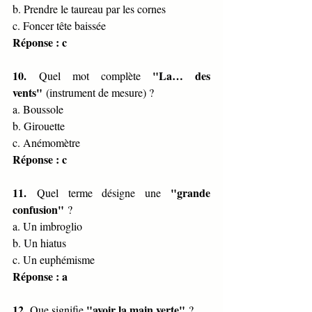
b. Prendre le taureau par les cornes
c. Foncer tête baissée
Réponse : c
10.
"La… des 
 Quel mot complète 
vents"
 (instrument de mesure) ?
a. Boussole
b. Girouette
c. Anémomètre
Réponse : c
11.
"grande 
 Quel terme désigne une 
confusion"
 ?
a. Un imbroglio
b. Un hiatus
c. Un euphémisme
Réponse : a
12.
"avoir la main verte"
 Que signifie 
 ?