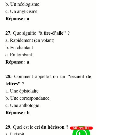
b. Un néologisme
c. Un anglicisme
Réponse : a
27.
"à tire-d’aile"
 Que signifie 
 ?
a. Rapidement (en volant)
b. En chantant
c. En tombant
Réponse : a
28.
"recueil de 
 Comment appelle-t-on un 
lettres"
 ?
a. Une épistolaire
b. Une correspondance
c. Une anthologie
Réponse : b
29.
cri du hérisson
 Quel est le 
 ?
SUPPORT
a. Il clapit