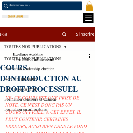
DEVENIR MEMBRE
Post
S'inscrire
TOUTES NOS PUBLICATIONS
Excellence Académie
TOUTES NOS PUBLICATIONS
4 avr. 2020
92 min de lecture
COURS
Formation leadership chrétien
D'INTRODUCTION AU
Actualité juridique
DROIT PROCESSUEL
Formation en droit
NB- CE COURS EST UNE PRISE DE 
Formation concours et examen
NOTE. CE N'EST DONC PAS UN 
Formation en art oratoire
COURS OFFICIEL. A CET EFFET, IL 
PEUT CONTENIR CERTAINES 
ERREURS, AUSSI BIEN DANS LE FOND 