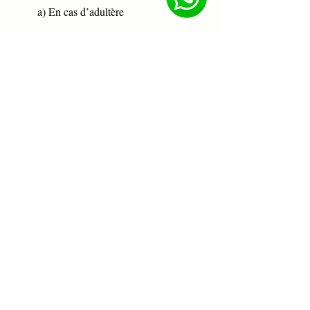
 a) En cas d’adultère
 b) En cas de blanchiment de capitaux
 c) En cas d’abandon de famille
 d) En cas de délits de presse
Réponse : b) En cas de blanchiment 
de capitaux
Quelle procédure est utilisée en cas 
de flagrant délit ?
 a) Citation directe
 b) Avertissement à prévenu