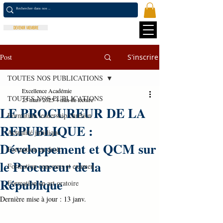
DEVENIR MEMBRE
Post
S'inscrire
TOUTES NOS PUBLICATIONS
Excellence Académie
TOUTES NOS PUBLICATIONS
25 mars 2025
4 min de lecture
LE PROCUREUR DE LA
Formation leadership chrétien
REPUBLIQUE :
Actualité juridique
Développement et QCM sur
Formation en droit
le Procureur de la
Formation concours et examen
République
Formation en art oratoire
Dernière mise à jour :
13 janv.