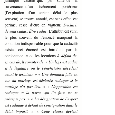
juridique  valable qui,  par  suite de  la  
survenance d’un  événement  postérieur 
(l’expiration d’un certain délai le plus 
souvent) se trouve annulé, est sans effet, est 
périmé, cesse d’être en vigueur. 
Déclaré, 
devenu caduc. Être caduc. 
L’attribut est suivi 
le plus souvent de l’énoncé marquant la 
condition indispensable pour que la caducité 
existe; cet énoncé est introduit par la 
conjonction 
si 
ou les locutions 
à défaut de
, 
en cas de
, à 
compter de
. « 
Un legs est caduc 
si le légataire ou le bénéficiaire décèdent 
avant le testateur. 
» « 
Une donation faite en 
vue du mariage est déclarée caduque si le 
mariage n’a pas lieu. 
» « 
L’opposition est 
caduque si la partie qui l’a faite ne se 
présente pas. 
» « 
La désignation de l’expert 
est caduque à défaut de consignation dans le 
délai imparti. 
» « 
Cette clause devient 