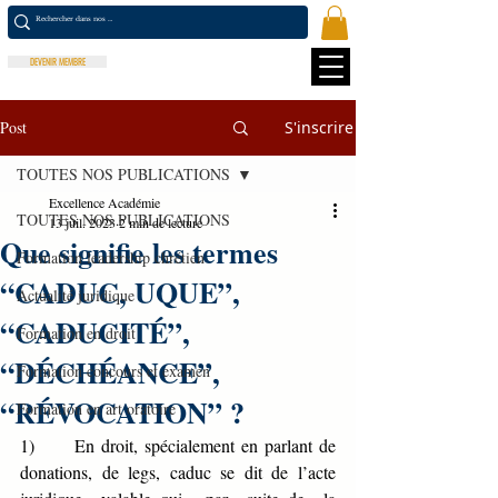
DEVENIR MEMBRE
Post
S'inscrire
TOUTES NOS PUBLICATIONS
Excellence Académie
TOUTES NOS PUBLICATIONS
13 juil. 2023
2 min de lecture
Que signifie les termes
Formation leadership chrétien
“CADUC, UQUE”,
Actualité juridique
“CADUCITÉ”,
Formation en droit
“DÉCHÉANCE”,
Formation concours et examen
“RÉVOCATION” ?
Formation en art oratoire
1)      En droit, spécialement en parlant de 
donations, de legs, caduc se dit de l’acte 